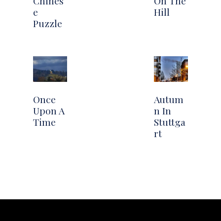
Chines
On The
e
Hill
Puzzle
Once
Autum
Upon A
n In
Time
Stuttga
rt