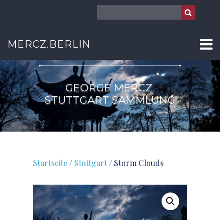
STUTTGART
MERCZ.BERLIN
GEORGE MERCZ
STUTTGART SAMMLUNG
Startseite
/
Stuttgart
/ Storm Clouds