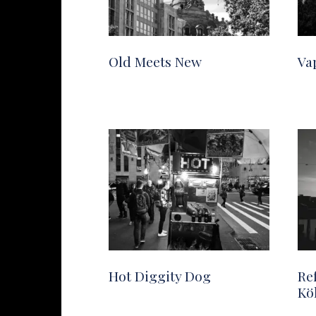
Old Meets New
Va
Hot Diggity Dog
Re
Kö