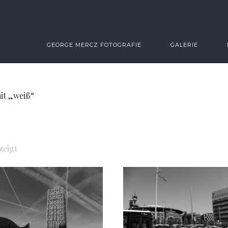
GEORGE MERCZ FOTOGRAFIE
GALERIE
it „weiß“
Sorted
zeigt
by
latest