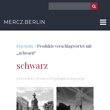
MERCZ.BERLIN
Startseite
/ Produkte verschlagwortet mit
„schwarz“
schwarz
Sorted
Es werden 1–8 von 10 Ergebnissen angezeigt
by
latest