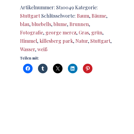
Artikelnummer:
St10049
Kategorie:
Stuttgart
Schlüsselworte:
Baum
,
Bäume
,
blau
,
bluebells
,
blume
,
Brunnen
,
Fotografie
,
george mercz
,
Gras
,
grün
,
Himmel
,
killesberg park
,
Natur
,
Stuttgart
,
Wasser
,
weiß
Teilen mit: