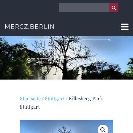
STUTTGART
MERCZ.BERLIN
GEORGE MERCZ
STUTTGART SAMMLUNG
Startseite
/
Stuttgart
/ Killesberg Park
Stuttgart