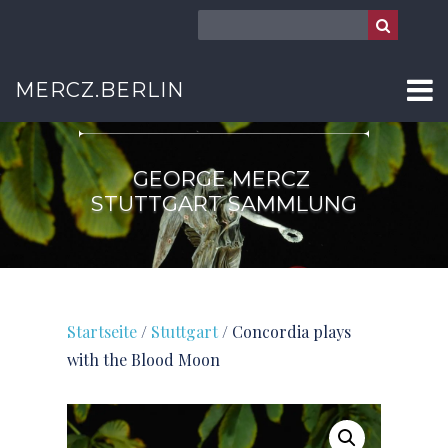
STUTTGART
MERCZ.BERLIN
GEORGE MERCZ
STUTTGART SAMMLUNG
Startseite
/
Stuttgart
/ Concordia plays
with the Blood Moon