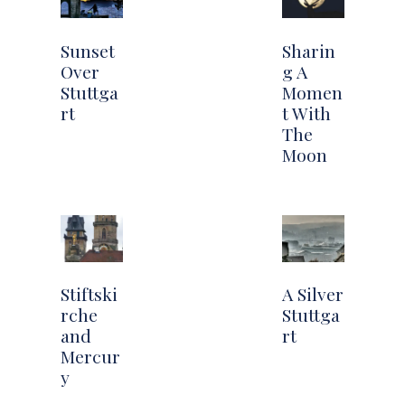
Sunset
Sharin
Over
g A
Stuttga
Momen
rt
t With
The
Moon
Stiftski
A Silver
rche
Stuttga
and
rt
Mercur
y