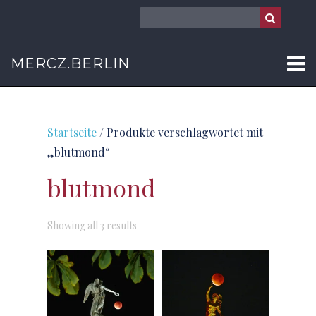
MERCZ.BERLIN
Startseite
/ Produkte verschlagwortet mit
„blutmond“
blutmond
Sorted
Showing all 3 results
by
latest