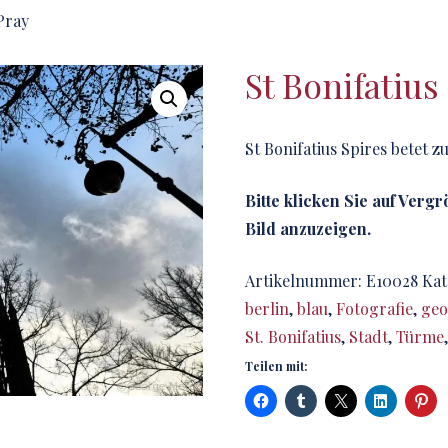
 Pray
St Bonifatius
St Bonifatius Spires betet 
Bitte klicken Sie auf Verg
Bild anzuzeigen.
Artikelnummer:
E10028
Kat
berlin
,
blau
,
Fotografie
,
geo
St. Bonifatius
,
Stadt
,
Türme
Teilen mit: