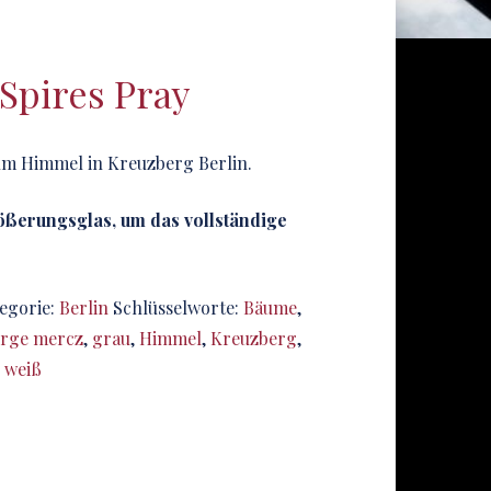
 Spires Pray
zum Himmel in Kreuzberg Berlin.
rößerungsglas, um das vollständige
egorie:
Berlin
Schlüsselworte:
Bäume
,
rge mercz
,
grau
,
Himmel
,
Kreuzberg
,
,
weiß