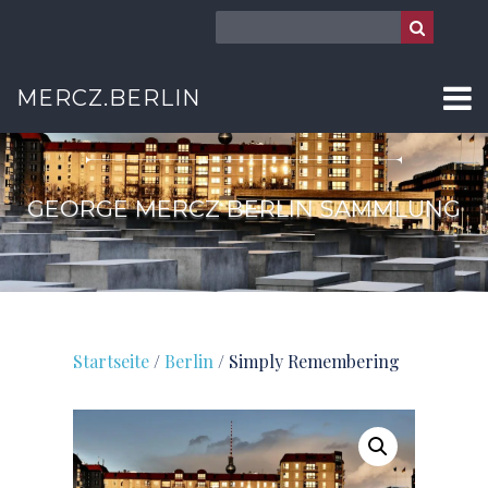
MERCZ.BERLIN
BERLIN
GEORGE MERCZ BERLIN SAMMLUNG
Startseite
/
Berlin
/ Simply Remembering