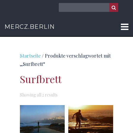
MERCZ.BERLIN
Startseite
/ Produkte verschlagwortet mit
„Surfbrett“
Surfbrett
Sorted
Showing all 2 results
by
latest