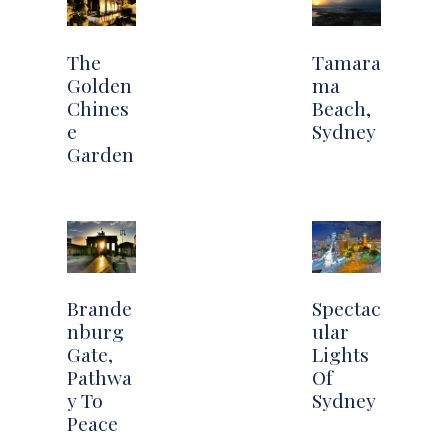
The
Tamara
Golden
ma
Chines
Beach,
e
Sydney
Garden
Brande
Spectac
nburg
ular
Gate,
Lights
Pathwa
Of
y To
Sydney
Peace