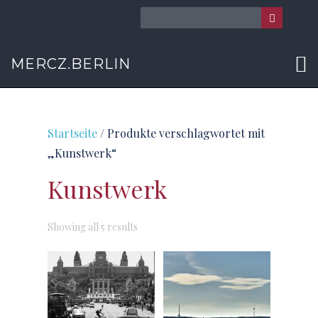
MERCZ.BERLIN
Startseite
/ Produkte verschlagwortet mit
„Kunstwerk“
Kunstwerk
Sorted
Showing all 5 results
by
latest