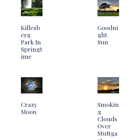
Killesb
Goodni
erg
ght
Park In
Sun
Springt
ime
Crazy
Smokin
Moon
g
Clouds
Over
Stuttga