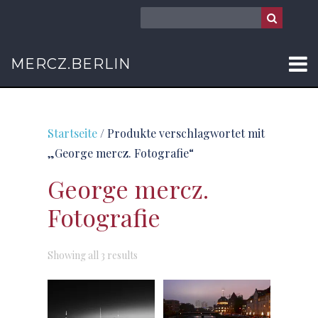
MERCZ.BERLIN
Startseite
/ Produkte verschlagwortet mit
„George mercz. Fotografie“
George mercz.
Fotografie
Sorted
Showing all 3 results
by
latest