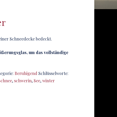
er
 einer Schneedecke bedeckt.
rößerungsglas, um das vollständige
egorie:
Beruhigend
Schlüsselworte:
Schnee
,
schwerin
,
See
,
winter