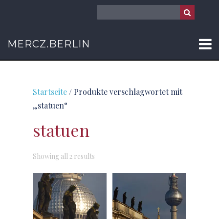
MERCZ.BERLIN
Startseite
/ Produkte verschlagwortet mit
„statuen“
statuen
Sorted
Showing all 2 results
by
latest