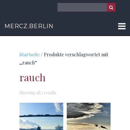
MERCZ.BERLIN
Startseite
/ Produkte verschlagwortet mit
„rauch“
rauch
Sorted
Showing all 2 results
by
latest