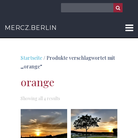
MERCZ.BERLIN
Startseite
/ Produkte verschlagwortet mit
„orange“
orange
Sorted
Showing all 4 results
by
latest