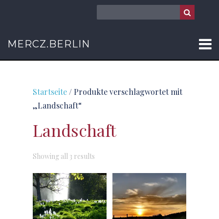
MERCZ.BERLIN
Startseite
/ Produkte verschlagwortet mit
„Landschaft“
Landschaft
Sorted
Showing all 3 results
by
latest