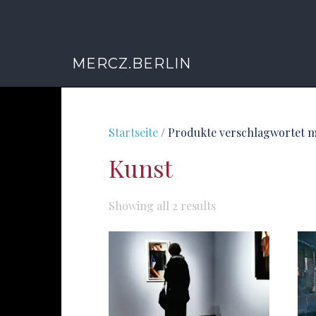
MERCZ.BERLIN
Startseite
/ Produkte verschlagwortet m
Kunst
Sorted
Showing all 2 results
by
latest