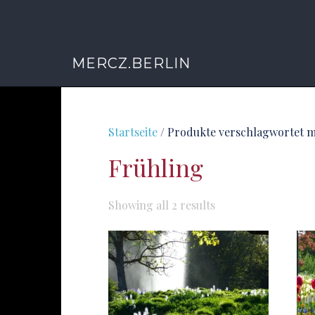
MERCZ.BERLIN
Startseite
/ Produkte verschlagwortet m
Frühling
Sorted
Showing all 2 results
by
latest