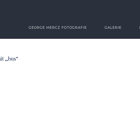
GEORGE MERCZ FOTOGRAFIE
GALERIE
it „bus“