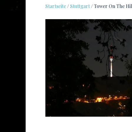
Startseite
/
Stuttgart
/ Tower On The Hil