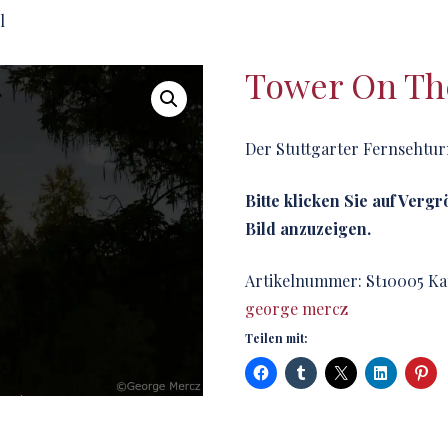
l
Tower On The
Der Stuttgarter Fernsehtur
Bitte klicken Sie auf Verg
Bild anzuzeigen.
Artikelnummer:
St10005
Ka
george mercz
Teilen mit: