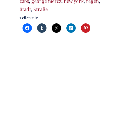
cabs
,
george mercz
,
new york
,
regen
,
Stadt
,
Straße
Teilen mit: