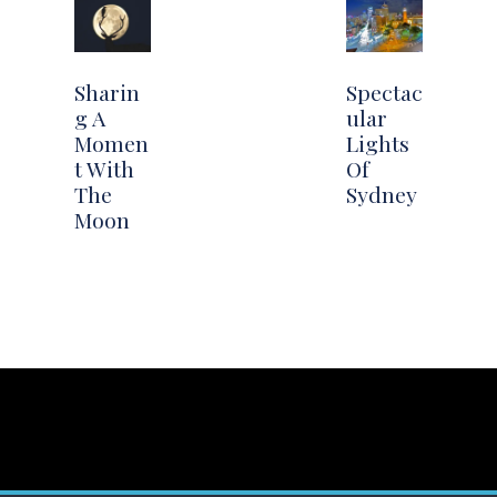
Sharin
Spectac
g A
ular
Momen
Lights
t With
Of
The
Sydney
Moon