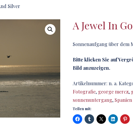
And Silver
A Jewel In Go
Sonnenaufgang über dem M
Bitte klicken Sie auf Verg
Bild anzuzeigen.
Artikelnummer:
n. a.
Katego
Fotografie
,
george mercz
,
sonnenuntergang
,
Spanien
Teilen mit: