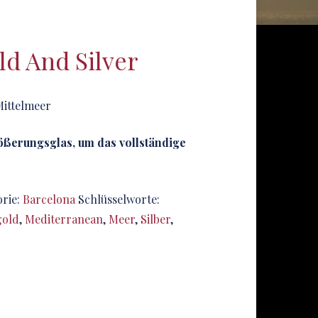
ld And Silver
ittelmeer
rößerungsglas, um das vollständige
rie:
Barcelona
Schlüsselworte:
gold
,
Mediterranean
,
Meer
,
Silber
,